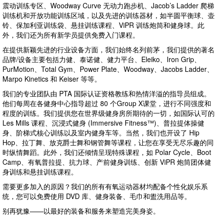
震动训练专区、Woodway Curve 无动力跑步机、Jacob’s Ladder 爬梯
训练机和开放功能训练区域，以及先进的训练器材，如半圆平衡球、壶
铃、保加利亚训练袋、悬挂训练课程、ViPR 训练炮筒和健身球。此
外，我们还为所有新学员提供免费入门课程。
在提供新颖先进的行业设备方面，我们始终名列前茅，我们提供的著名
品牌/设备主要包括力健、泰诺健、健力平台、Eleiko、Iron Grip、
PurMotion、Total Gym、Power Plate、Woodway、Jacobs Ladder、
Marpo Kinetics 和 Keiser 等等。
我们的专业团队由 PTA 国际认证资格教练和热情洋溢的指导员组成。
他们每周在各健身中心指导超过 80 个Group X课堂，进行不同强度和
程度的训练。我们提供您在世界级健身房所期待的一切，如国际认可的
Les Mills 课程、沉浸式健身 (Immersive Fitness™)、普拉提体操健
身、阶梯式核心训练以及室内健身车等。当然，我们也开设了 Hip
Hop、拉丁舞、放克爵士舞和钢管舞等课程，让您在享受无尽乐趣的同
时纵情舞蹈。此外，我们还倾情呈现特殊课程，如 Polar Cycle、Boot
Camp、有氧普拉提、抗力球、产前健身训练、创新 ViPR 炮筒团体健
身训练和悬挂训练课程。
需要更多加入的原因？我们的所有有氧运动器材均配备个性化娱乐系
统，您可以免费使用 DVD 库、健身装备、毛巾和盥洗用品等。
别再犹豫——以最好的装备和服务来塑造完美身姿。